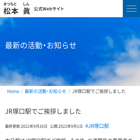
コ
ン
テ
最新の活動・お知らせ
ン
ツ
へ
ス
キ
ッ
プ
Home
最新の活動・お知らせ
JR塚口駅でご挨拶しました
JR塚口駅でご挨拶しました
#JR塚口駅
最終更新:
2022年9月26日
公開:
2022年9月1日