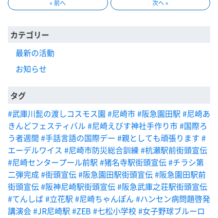
« 前へ
次へ »
カテゴリー
最新の活動
お知らせ
タグ
#武庫川髭の渡しコスモス園
#尼崎市
#阪急園田駅
#尼崎あ
きんどフェスティバル
#尼崎えびす神社手作り市
#国際ろ
う者週間
#手話言語の国際デー
#親としても頑張ります
#
エーデルワイス
#尼崎市防災総合訓練
#杭瀬駅前街頭宣伝
#尼崎センタープール前駅
#猪名寺駅街頭宣伝
#チラシ第
二弾完成
#街頭宣伝
#阪急園田駅街頭宣伝
#阪急園田駅前
街頭宣伝
#阪神尼崎駅街頭宣伝
#阪急武庫之荘駅街頭宣伝
#てんしば
#立花駅
#尼崎ちゃんぽん
#ハンセン病問題啓発
講演会
#JR尼崎駅
#ZEB
#七松小学校
#女子野球ブルーロ