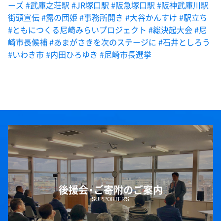
ーズ
#武庫之荘駅
#JR塚口駅
#阪急塚口駅
#阪神武庫川駅
街頭宣伝
#露の団姫
#事務所開き
#大谷かんすけ
#駅立ち
#ともにつくる尼崎みらいプロジェクト
#総決起大会
#尼
崎市長候補
#あまがさきを次のステージに
#石井としろう
#いわき市
#内田ひろゆき
#尼崎市長選挙
後援会・ご寄附のご案内
SUPPORTER’S