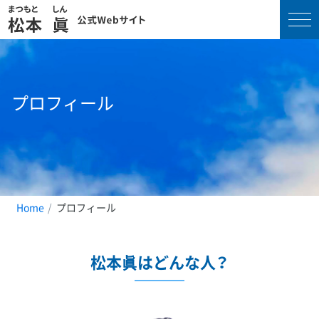
コ
ン
テ
プロフィール
ン
ツ
へ
ス
キ
ッ
プ
Home
プロフィール
松本眞はどんな人？