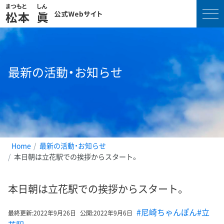
コ
ン
テ
最新の活動・お知らせ
ン
ツ
へ
ス
キ
ッ
プ
Home
最新の活動・お知らせ
本日朝は立花駅での挨拶からスタート。
本日朝は立花駅での挨拶からスタート。
#尼崎ちゃんぽん
#立
最終更新:
2022年9月26日
公開:
2022年9月6日