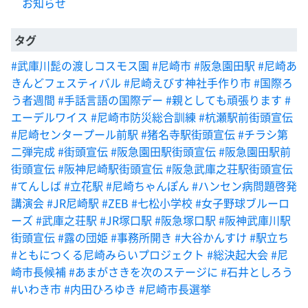
お知らせ
タグ
#武庫川髭の渡しコスモス園
#尼崎市
#阪急園田駅
#尼崎あ
きんどフェスティバル
#尼崎えびす神社手作り市
#国際ろ
う者週間
#手話言語の国際デー
#親としても頑張ります
#
エーデルワイス
#尼崎市防災総合訓練
#杭瀬駅前街頭宣伝
#尼崎センタープール前駅
#猪名寺駅街頭宣伝
#チラシ第
二弾完成
#街頭宣伝
#阪急園田駅街頭宣伝
#阪急園田駅前
街頭宣伝
#阪神尼崎駅街頭宣伝
#阪急武庫之荘駅街頭宣伝
#てんしば
#立花駅
#尼崎ちゃんぽん
#ハンセン病問題啓発
講演会
#JR尼崎駅
#ZEB
#七松小学校
#女子野球ブルーロ
ーズ
#武庫之荘駅
#JR塚口駅
#阪急塚口駅
#阪神武庫川駅
街頭宣伝
#露の団姫
#事務所開き
#大谷かんすけ
#駅立ち
#ともにつくる尼崎みらいプロジェクト
#総決起大会
#尼
崎市長候補
#あまがさきを次のステージに
#石井としろう
#いわき市
#内田ひろゆき
#尼崎市長選挙