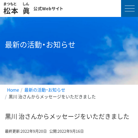
コ
ン
テ
最新の活動・お知らせ
ン
ツ
へ
ス
キ
ッ
プ
Home
最新の活動・お知らせ
黒川 治さんからメッセージをいただきました
黒川 治さんからメッセージをいただきました
最終更新:
2022年9月20日
公開:
2022年9月16日