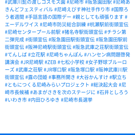
#武庫川髭の渡しコスモス園
#尼崎市
#阪急園田駅
#尼崎あ
きんどフェスティバル
#尼崎えびす神社手作り市
#国際ろ
う者週間
#手話言語の国際デー
#親としても頑張ります
#
エーデルワイス
#尼崎市防災総合訓練
#杭瀬駅前街頭宣伝
#尼崎センタープール前駅
#猪名寺駅街頭宣伝
#チラシ第
二弾完成
#街頭宣伝
#阪急園田駅街頭宣伝
#阪急園田駅前
街頭宣伝
#阪神尼崎駅街頭宣伝
#阪急武庫之荘駅街頭宣伝
#てんしば
#立花駅
#尼崎ちゃんぽん
#ハンセン病問題啓発
講演会
#JR尼崎駅
#ZEB
#七松小学校
#女子野球ブルーロ
ーズ
#武庫之荘駅
#JR塚口駅
#阪急塚口駅
#阪神武庫川駅
街頭宣伝
#露の団姫
#事務所開き
#大谷かんすけ
#駅立ち
#ともにつくる尼崎みらいプロジェクト
#総決起大会
#尼
崎市長候補
#あまがさきを次のステージに
#石井としろう
#いわき市
#内田ひろゆき
#尼崎市長選挙