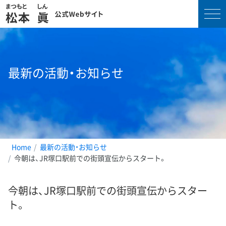
コ
ン
テ
最新の活動・お知らせ
ン
ツ
へ
ス
キ
ッ
プ
Home
最新の活動・お知らせ
今朝は、JR塚口駅前での街頭宣伝からスタート。
今朝は、JR塚口駅前での街頭宣伝からスター
ト。