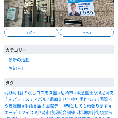
« 前へ
次へ »
カテゴリー
最新の活動
お知らせ
タグ
#武庫川髭の渡しコスモス園
#尼崎市
#阪急園田駅
#尼崎あ
きんどフェスティバル
#尼崎えびす神社手作り市
#国際ろ
う者週間
#手話言語の国際デー
#親としても頑張ります
#
エーデルワイス
#尼崎市防災総合訓練
#杭瀬駅前街頭宣伝