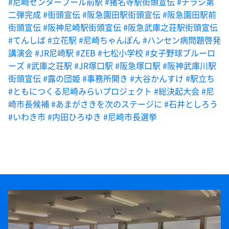
#尼崎センタープール前駅
#猪名寺駅街頭宣伝
#チラシ第
二弾完成
#街頭宣伝
#阪急園田駅街頭宣伝
#阪急園田駅前
街頭宣伝
#阪神尼崎駅街頭宣伝
#阪急武庫之荘駅街頭宣伝
#てんしば
#立花駅
#尼崎ちゃんぽん
#ハンセン病問題啓発
講演会
#JR尼崎駅
#ZEB
#七松小学校
#女子野球ブルーロ
ーズ
#武庫之荘駅
#JR塚口駅
#阪急塚口駅
#阪神武庫川駅
街頭宣伝
#露の団姫
#事務所開き
#大谷かんすけ
#駅立ち
#ともにつくる尼崎みらいプロジェクト
#総決起大会
#尼
崎市長候補
#あまがさきを次のステージに
#石井としろう
#いわき市
#内田ひろゆき
#尼崎市長選挙