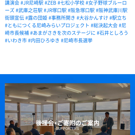
講演会
#JR尼崎駅
#ZEB
#七松小学校
#女子野球ブルーロ
ーズ
#武庫之荘駅
#JR塚口駅
#阪急塚口駅
#阪神武庫川駅
街頭宣伝
#露の団姫
#事務所開き
#大谷かんすけ
#駅立ち
#ともにつくる尼崎みらいプロジェクト
#総決起大会
#尼
崎市長候補
#あまがさきを次のステージに
#石井としろう
#いわき市
#内田ひろゆき
#尼崎市長選挙
後援会・ご寄附のご案内
SUPPORTER’S