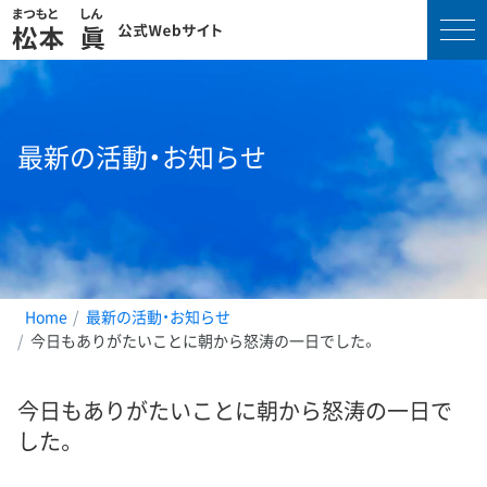
コ
ン
テ
最新の活動・お知らせ
ン
ツ
へ
ス
キ
ッ
プ
Home
最新の活動・お知らせ
今日もありがたいことに朝から怒涛の一日でした。
今日もありがたいことに朝から怒涛の一日で
した。