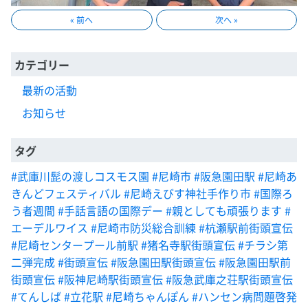
« 前へ
次へ »
カテゴリー
最新の活動
お知らせ
タグ
#武庫川髭の渡しコスモス園
#尼崎市
#阪急園田駅
#尼崎あ
きんどフェスティバル
#尼崎えびす神社手作り市
#国際ろ
う者週間
#手話言語の国際デー
#親としても頑張ります
#
エーデルワイス
#尼崎市防災総合訓練
#杭瀬駅前街頭宣伝
#尼崎センタープール前駅
#猪名寺駅街頭宣伝
#チラシ第
二弾完成
#街頭宣伝
#阪急園田駅街頭宣伝
#阪急園田駅前
街頭宣伝
#阪神尼崎駅街頭宣伝
#阪急武庫之荘駅街頭宣伝
#てんしば
#立花駅
#尼崎ちゃんぽん
#ハンセン病問題啓発