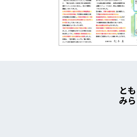
とも
みら