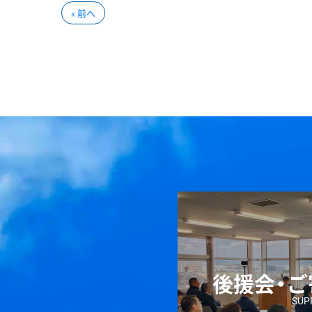
« 前へ
後援会・
SUP