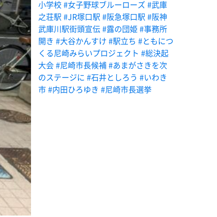
小学校
#女子野球ブルーローズ
#武庫
之荘駅
#JR塚口駅
#阪急塚口駅
#阪神
武庫川駅街頭宣伝
#露の団姫
#事務所
開き
#大谷かんすけ
#駅立ち
#ともにつ
くる尼崎みらいプロジェクト
#総決起
大会
#尼崎市長候補
#あまがさきを次
のステージに
#石井としろう
#いわき
市
#内田ひろゆき
#尼崎市長選挙