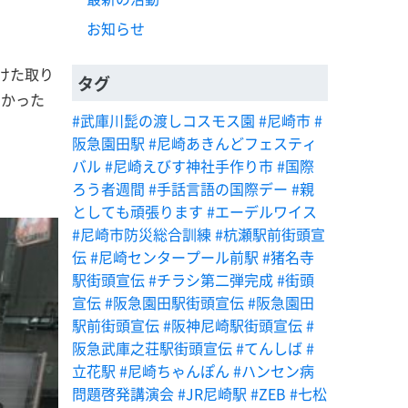
お知らせ
けた取り
タグ
しかった
#武庫川髭の渡しコスモス園
#尼崎市
#
阪急園田駅
#尼崎あきんどフェスティ
バル
#尼崎えびす神社手作り市
#国際
ろう者週間
#手話言語の国際デー
#親
としても頑張ります
#エーデルワイス
#尼崎市防災総合訓練
#杭瀬駅前街頭宣
伝
#尼崎センタープール前駅
#猪名寺
駅街頭宣伝
#チラシ第二弾完成
#街頭
宣伝
#阪急園田駅街頭宣伝
#阪急園田
駅前街頭宣伝
#阪神尼崎駅街頭宣伝
#
阪急武庫之荘駅街頭宣伝
#てんしば
#
立花駅
#尼崎ちゃんぽん
#ハンセン病
問題啓発講演会
#JR尼崎駅
#ZEB
#七松