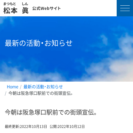
コ
ン
テ
最新の活動・お知らせ
ン
ツ
へ
ス
キ
ッ
プ
Home
最新の活動・お知らせ
今朝は阪急塚口駅前での街頭宣伝。
今朝は阪急塚口駅前での街頭宣伝。
最終更新:
2022年10月13日
公開:
2022年10月12日