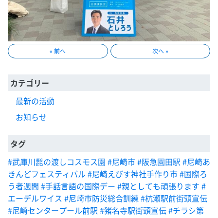
« 前へ
次へ »
カテゴリー
最新の活動
お知らせ
タグ
#武庫川髭の渡しコスモス園
#尼崎市
#阪急園田駅
#尼崎あ
きんどフェスティバル
#尼崎えびす神社手作り市
#国際ろ
う者週間
#手話言語の国際デー
#親としても頑張ります
#
エーデルワイス
#尼崎市防災総合訓練
#杭瀬駅前街頭宣伝
#尼崎センタープール前駅
#猪名寺駅街頭宣伝
#チラシ第