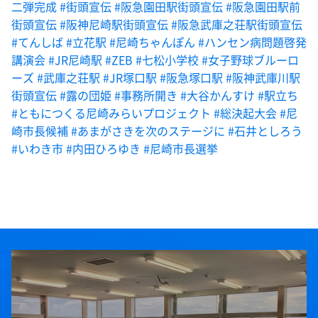
二弾完成
#街頭宣伝
#阪急園田駅街頭宣伝
#阪急園田駅前
街頭宣伝
#阪神尼崎駅街頭宣伝
#阪急武庫之荘駅街頭宣伝
#てんしば
#立花駅
#尼崎ちゃんぽん
#ハンセン病問題啓発
講演会
#JR尼崎駅
#ZEB
#七松小学校
#女子野球ブルーロ
ーズ
#武庫之荘駅
#JR塚口駅
#阪急塚口駅
#阪神武庫川駅
街頭宣伝
#露の団姫
#事務所開き
#大谷かんすけ
#駅立ち
#ともにつくる尼崎みらいプロジェクト
#総決起大会
#尼
崎市長候補
#あまがさきを次のステージに
#石井としろう
#いわき市
#内田ひろゆき
#尼崎市長選挙