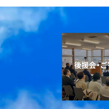
後援会・
SUP