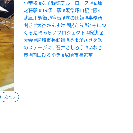
小学校
#女子野球ブルーローズ
#武庫
之荘駅
#JR塚口駅
#阪急塚口駅
#阪神
武庫川駅街頭宣伝
#露の団姫
#事務所
開き
#大谷かんすけ
#駅立ち
#ともにつ
くる尼崎みらいプロジェクト
#総決起
大会
#尼崎市長候補
#あまがさきを次
のステージに
#石井としろう
#いわき
市
#内田ひろゆき
#尼崎市長選挙
次へ »