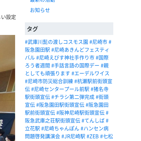
お知らせ
しい設定
タグ
#武庫川髭の渡しコスモス園
#尼崎市
#
阪急園田駅
#尼崎あきんどフェスティ
バル
#尼崎えびす神社手作り市
#国際
ろう者週間
#手話言語の国際デー
#親
としても頑張ります
#エーデルワイス
#尼崎市防災総合訓練
#杭瀬駅前街頭宣
伝
#尼崎センタープール前駅
#猪名寺
駅街頭宣伝
#チラシ第二弾完成
#街頭
宣伝
#阪急園田駅街頭宣伝
#阪急園田
駅前街頭宣伝
#阪神尼崎駅街頭宣伝
#
阪急武庫之荘駅街頭宣伝
#てんしば
#
立花駅
#尼崎ちゃんぽん
#ハンセン病
問題啓発講演会
#JR尼崎駅
#ZEB
#七松