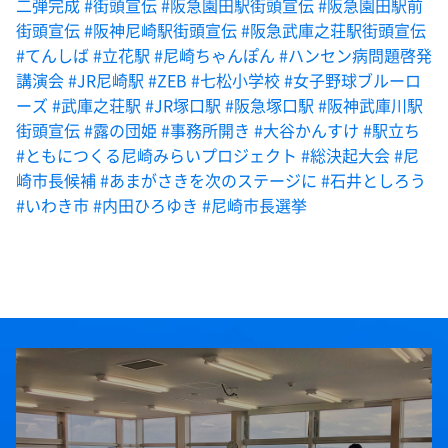
二弾完成
#街頭宣伝
#阪急園田駅街頭宣伝
#阪急園田駅前
街頭宣伝
#阪神尼崎駅街頭宣伝
#阪急武庫之荘駅街頭宣伝
#てんしば
#立花駅
#尼崎ちゃんぽん
#ハンセン病問題啓発
講演会
#JR尼崎駅
#ZEB
#七松小学校
#女子野球ブルーロ
ーズ
#武庫之荘駅
#JR塚口駅
#阪急塚口駅
#阪神武庫川駅
街頭宣伝
#露の団姫
#事務所開き
#大谷かんすけ
#駅立ち
#ともにつくる尼崎みらいプロジェクト
#総決起大会
#尼
崎市長候補
#あまがさきを次のステージに
#石井としろう
#いわき市
#内田ひろゆき
#尼崎市長選挙