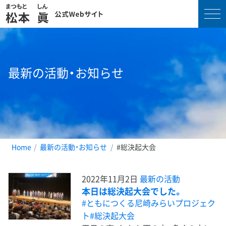
コ
ン
テ
最新の活動・お知らせ
ン
ツ
へ
ス
キ
ッ
プ
Home
最新の活動・お知らせ
#総決起大会
2022年11月2日
最新の活動
本日は総決起大会でした。
#ともにつくる尼崎みらいプロジェク
ト
#総決起大会