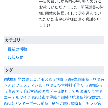
平日の夜、しかも雨の中、多くの方に
お越しいただきました。関係議員の皆
様、団体の皆様、そして足を運んでい
ただいた市民の皆様に深く感謝を申
し上げ
カテゴリー
最新の活動
お知らせ
タグ
#武庫川髭の渡しコスモス園
#尼崎市
#阪急園田駅
#尼崎あ
きんどフェスティバル
#尼崎えびす神社手作り市
#国際ろ
う者週間
#手話言語の国際デー
#親としても頑張ります
#
エーデルワイス
#尼崎市防災総合訓練
#杭瀬駅前街頭宣伝
#尼崎センタープール前駅
#猪名寺駅街頭宣伝
#チラシ第