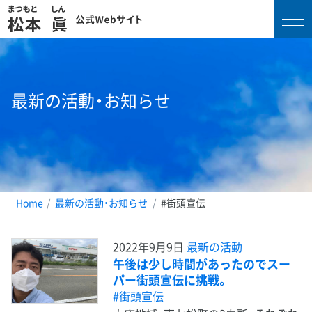
コ
ン
テ
最新の活動・お知らせ
ン
ツ
へ
ス
キ
ッ
プ
Home
最新の活動・お知らせ
#街頭宣伝
2022年9月9日
最新の活動
午後は少し時間があったのでスー
パー街頭宣伝に挑戦。
#街頭宣伝