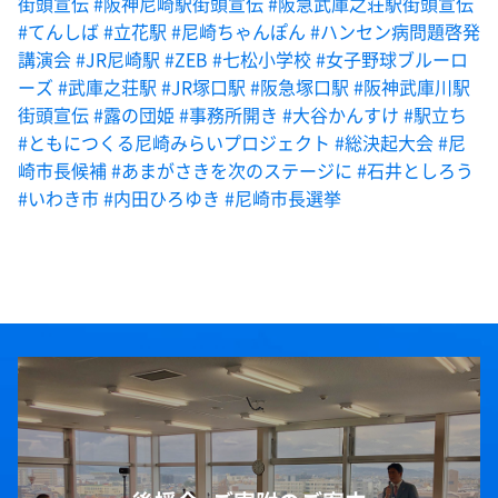
街頭宣伝
#阪神尼崎駅街頭宣伝
#阪急武庫之荘駅街頭宣伝
#てんしば
#立花駅
#尼崎ちゃんぽん
#ハンセン病問題啓発
講演会
#JR尼崎駅
#ZEB
#七松小学校
#女子野球ブルーロ
ーズ
#武庫之荘駅
#JR塚口駅
#阪急塚口駅
#阪神武庫川駅
街頭宣伝
#露の団姫
#事務所開き
#大谷かんすけ
#駅立ち
#ともにつくる尼崎みらいプロジェクト
#総決起大会
#尼
崎市長候補
#あまがさきを次のステージに
#石井としろう
#いわき市
#内田ひろゆき
#尼崎市長選挙