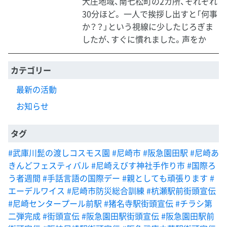
大庄地域、南七松町の2カ所、それぞれ
30分ほど。 一人で挨拶し出すと「何事
か？？」という視線に少したじろぎま
したが、すぐに慣れました。声をか
カテゴリー
最新の活動
お知らせ
タグ
#武庫川髭の渡しコスモス園
#尼崎市
#阪急園田駅
#尼崎あ
きんどフェスティバル
#尼崎えびす神社手作り市
#国際ろ
う者週間
#手話言語の国際デー
#親としても頑張ります
#
エーデルワイス
#尼崎市防災総合訓練
#杭瀬駅前街頭宣伝
#尼崎センタープール前駅
#猪名寺駅街頭宣伝
#チラシ第
二弾完成
#街頭宣伝
#阪急園田駅街頭宣伝
#阪急園田駅前